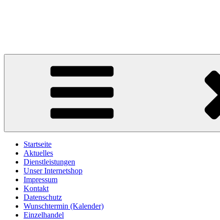
Zum
Inhalt
kammerer-maler.de
springen
Malerbetrieb Gerhard Kammerer | Roggenstein / Vohenstrauß | Tel. 
Startseite
Aktuelles
Dienstleistungen
Unser Internetshop
Impressum
Kontakt
Datenschutz
Wunschtermin (Kalender)
Einzelhandel