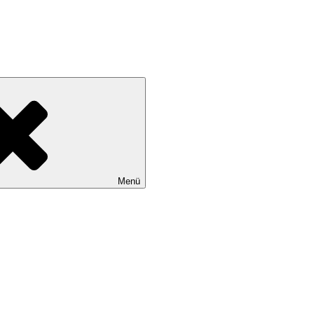
09651-916615
Menü